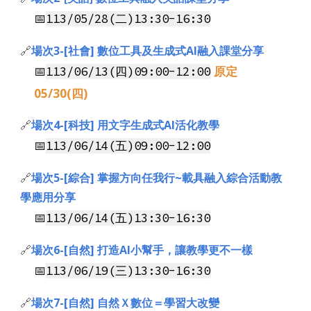
📅
113/
05
/
28
(
二
)13:30-16:30
🔗
場次3-
[社會] 數位工具及生成式AI融入課堂分享
📅
原定
113/
06
/
13
(
四)09:00-12:00
05/30(四)
🔗
場次4-
[科技] 用文字生成式AI活化教學
📅
113/0
6
/
14
(
五)09:00-12:00
🔗
場次5-
[綜合] 掌握方向任我行~載具融入綜合活動教
學應用分享
📅
113/0
6
/
14
(
五
)13:30-16:30
🔗
場次6-[自然] 打造AI小幫手，讓教學更不一樣
📅
113/0
6
/
19
(
三
)13:30-16:30
🔗
場次7-[自然] 自然Ｘ數位＝學習大改變