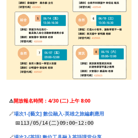
⚠️
開放報名時間
：
4/30 (二) 上午 8:00
🔗
場次1-
[藝文] 數位融入-英雄之旅編劇應用
📅
113/
05
/
14
(
二
)09
:00-12:00
🔗
場次2-
[英語] 數位工具融入英語課堂分享