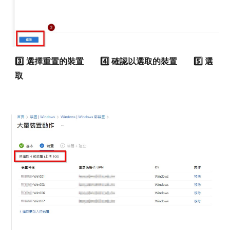
3️⃣ 選擇重置的裝置 4️⃣ 確認以選取的裝置 5️⃣ 選
取