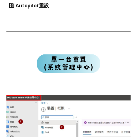
6️⃣ Autopilot重設