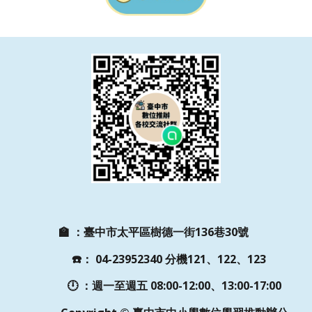
🏫
：
臺中市太平區樹德一街136巷30號
☎️
：
04-23952340 分機121、122、123
🕛 ：週一至週五
08:00-12:00、13:00-17:00