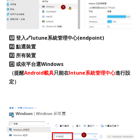
1️⃣
登入🔗
Iutune系統管理中心(endpoint)
2️⃣
點選裝置
3️⃣
所有裝置
4️⃣ 或依平台選Windows
（提醒
Android載具
只能在
Intune系統管理中心
進行設
定）