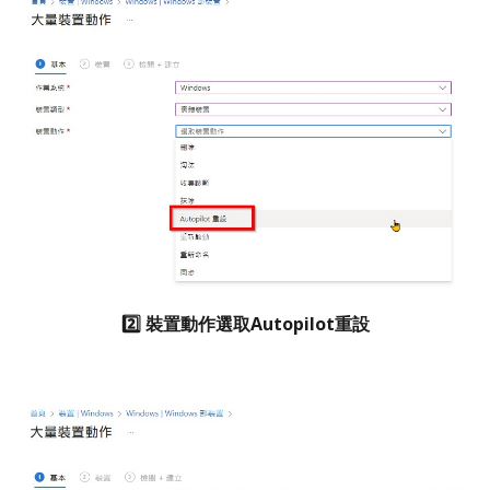
2️⃣ 裝置動作選取Autopilot重設