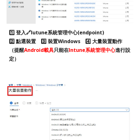
1️⃣
登入🔗
Iutune系統管理中心(endpoint)
2️⃣
點選裝置
3️⃣
裝置Windows 4️⃣ 大量裝置動作
（提醒
Android載具
只能在
Intune系統管理中心
進行設
定）