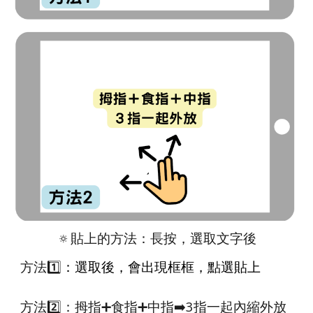
🔅
貼上的方法：長按，選取文字後
方法
1️⃣
：選取後，會出現框框，點選貼上
方法
2️⃣
：拇指
➕
食指
➕
中指
➡️
3指一起內縮外放