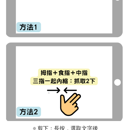
🔅
剪下：長按，選取文字後