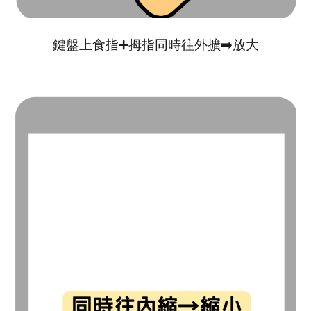
鍵盤上食指
➕
拇指同時往外擴
➡️
放大