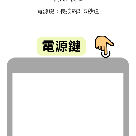
電源鍵：長按約3~5秒鐘