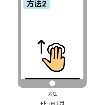
方法
4指→向上滑