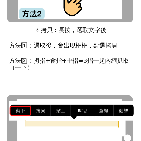
🔅
拷貝：長按，選取文字後
方法
1️⃣
：選取後，會出現框框，點選拷貝
方法2️⃣：拇指➕食指
➕
中指
➡️
3指一起內縮抓取
（一下）