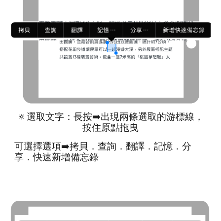
🔅選取文字：長按➡️出現兩條選取的游標線，
按住原點拖曳
可選擇選項
➡️
拷貝．查詢．翻譯．記憶．分
享．快速新增備忘錄