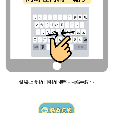
鍵盤上食指
➕
拇指同時往內縮
➡️
縮小