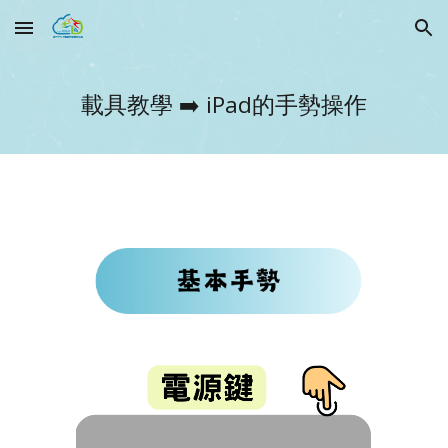
Skip to main content
Skip to navigation
載具教學 ➡️ iPad的手勢操作