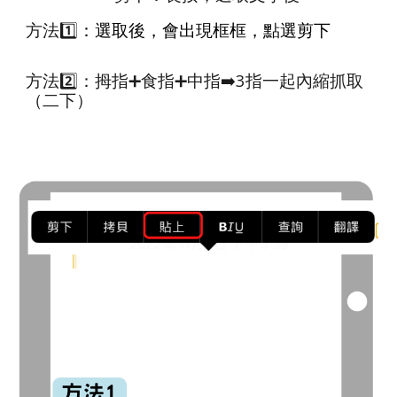
方法
1️⃣
：選取後，會出現框框，點選剪下
方法
2️⃣
：拇指
➕
食指
➕
中指
➡️
3指一起內縮抓取
（二下）