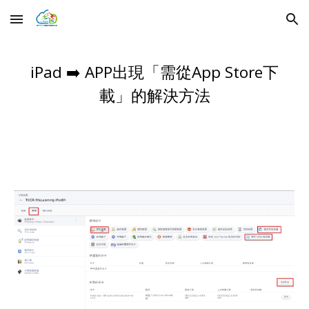
Skip to main content
Skip to navigation
iPad ➡️
APP出現「需從App Store下
載」的解決方法