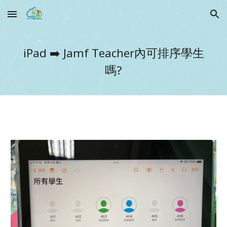
Skip to main content
Skip to navigation
iPad ➡️
Jamf Teacher內可排序學生
嗎?