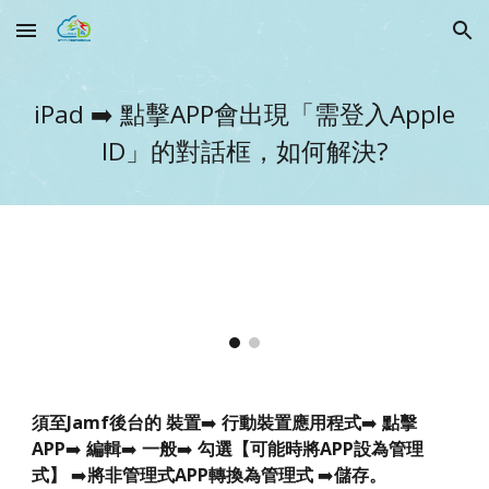
Skip to main content
Skip to navigation
iPad ➡️
點擊APP會出現「需登入Apple
ID」的對話框，如何解決?
須至Jamf後台的 裝置
➡️
行動裝置應用程式
➡️
點擊
APP
➡️
編輯
➡️
一般
➡️
勾選【可能時將APP設為管理
式】
➡️
將非管理式APP轉換為管理式
➡️
儲存。