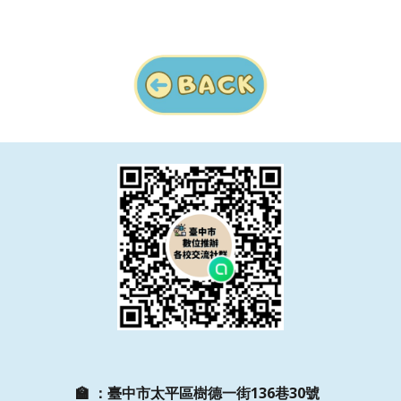
🏫
：
臺中市太平區樹德一街136巷30號