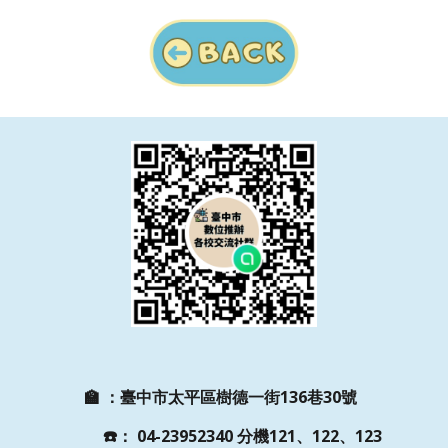
🏫
：
臺中市太平區樹德一街136巷30號
☎️
：
04-23952340 分機121、122、123