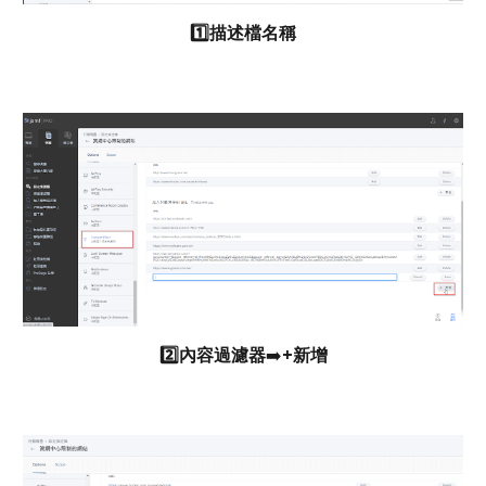
1️⃣描述檔名稱
2️⃣內容過濾器
➡️
+新增