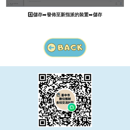
4️⃣儲存
➡️
發佈至新指派的裝置
➡️
儲存