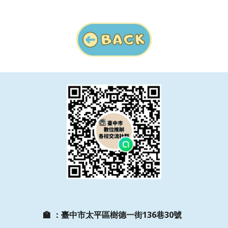
🏫
：
臺中市太平區樹德一街136巷30號