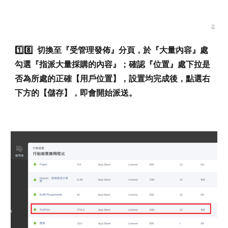
1️⃣8️⃣
切換至『受管理發佈』分頁，於『大量內容』處
勾選『指派大量採購的內容』；確認『位置』處下拉是
否為所處的正確【用戶位置】，設置均完成後，點選右
下方的【儲存】，即會開始派送。