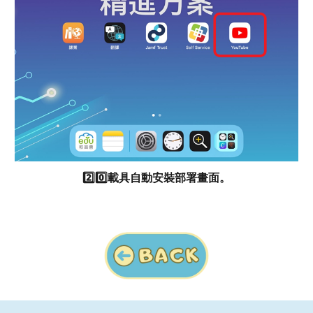
2️⃣0️⃣
載具自動安裝部署畫面。