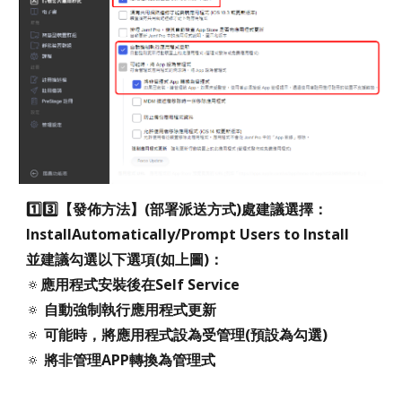
1️⃣3️⃣【
發佈方法
】
(部署派送方式)處建議選擇：
InstallAutomatically/Prompt Users to Install
並建議勾選以下選項(如上圖)：
🔅
應用程式安裝後在Self Service
🔅
自動強制執行應用程式更新
🔅
可能時，將應用程式設為受管理(預設為勾選)
🔅
將非管理APP轉換為管理式