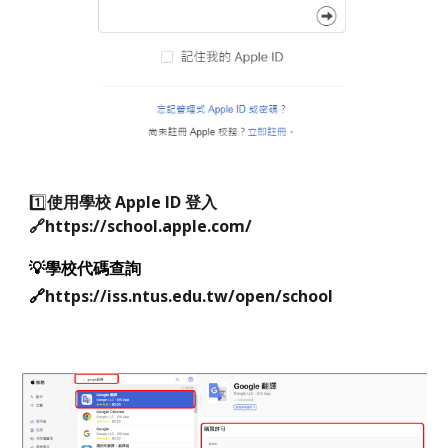
1️⃣
使用學校 Apple ID 登入
🔗
https://school.apple.com/
💡
學校
代碼查詢
🔗
https://iss.ntus.edu.tw/open/school