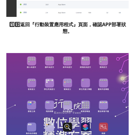
1️⃣9️⃣
返回『行動裝置應用程式』頁面，確認APP部署狀
態。