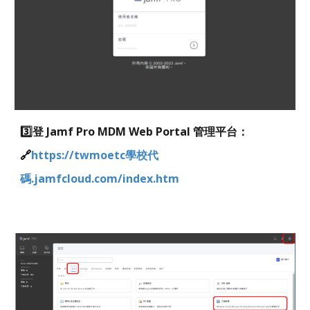
3️⃣登 Jamf Pro MDM Web Portal 管理平台：
🔗
https://twmoetc
學校代
碼
.jamfcloud.com/index.htm