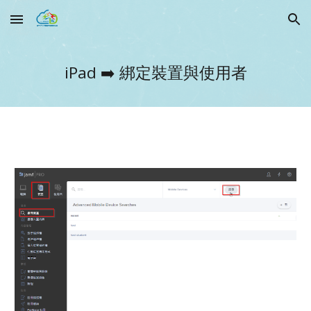
Skip to main content
Skip to navigation
iPad ➡️
綁定裝置與使用者