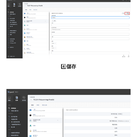
4️⃣
儲存