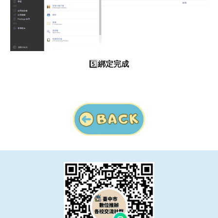
5️⃣
綁定完成