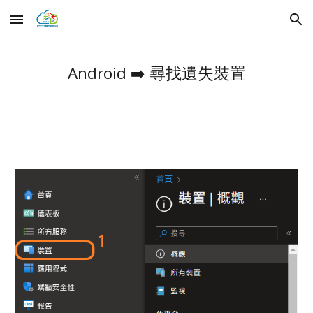
Skip to main content
Skip to navigation
Android
➡️
尋找遺失裝置