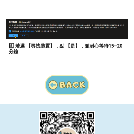
5️⃣
若選 【尋找裝置】，點 【是】，並耐心等待15~20
分鐘