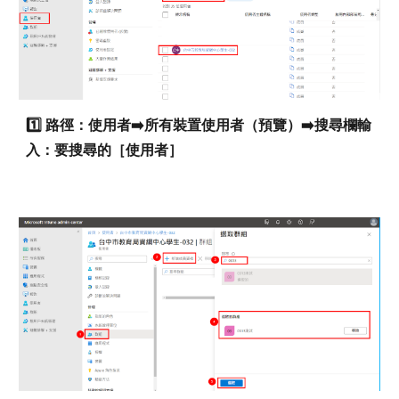
1️⃣ 路徑：使用者➡️所有裝置使用者（預覽）➡️搜尋欄輸
入：要搜尋的［使用者］