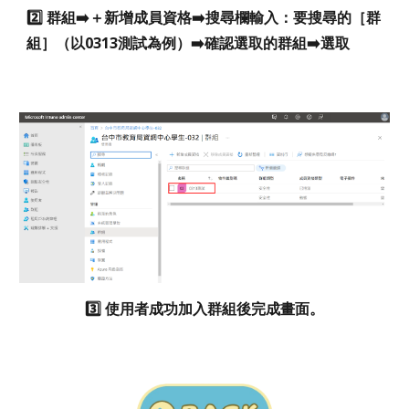
2️⃣ 群組➡️＋新增成員資格➡️搜尋欄輸入：要搜尋的［群
組］（以0313測試為例）➡️確認選取的群組➡️選取
3️⃣ 使用者成功加入群組後完成畫面。