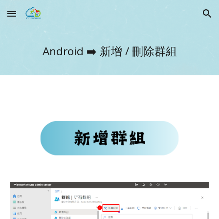
Skip to main content
Skip to navigation
Android
➡️
新增 / 刪除群組