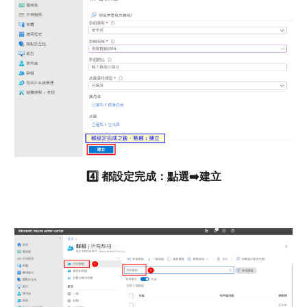
4️⃣ 都設定完成：點選➡️建立