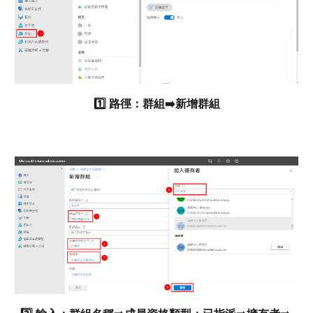
1️⃣ 路徑：群組➡️新增群組