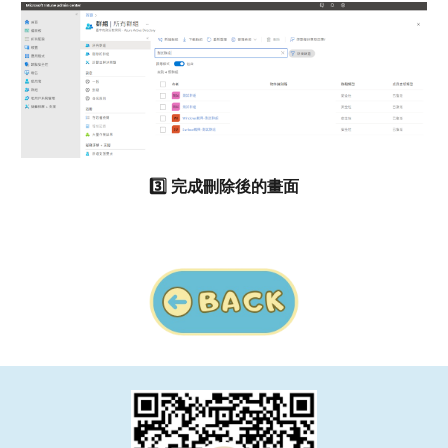
3️⃣
完成刪除後的畫面